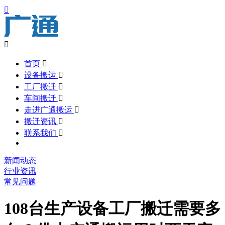


首页

设备搬运

工厂搬迁

车间搬迁

走进广通搬运

搬迁资讯

联系我们

新闻动态
行业资讯
常见问题
108台生产设备工厂搬迁需要多