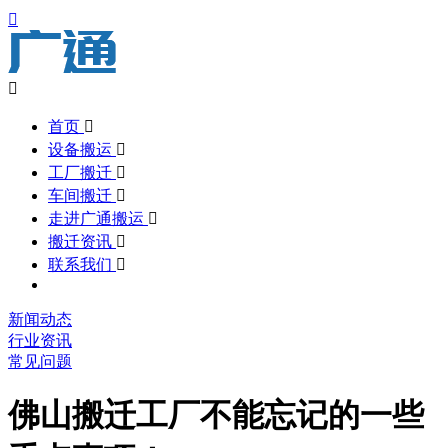


首页

设备搬运

工厂搬迁

车间搬迁

走进广通搬运

搬迁资讯

联系我们

新闻动态
行业资讯
常见问题
佛山搬迁工厂不能忘记的一些