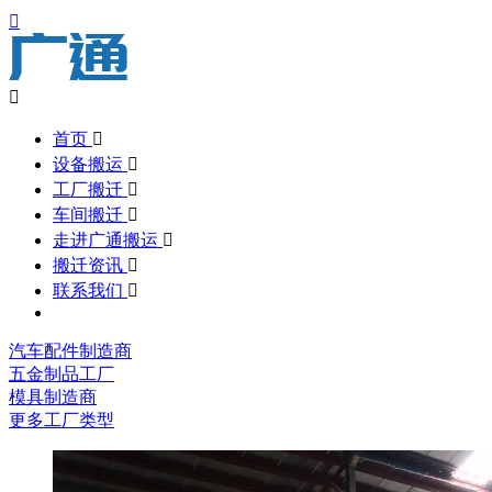


首页

设备搬运

工厂搬迁

车间搬迁

走进广通搬运

搬迁资讯

联系我们

汽车配件制造商
五金制品工厂
模具制造商
更多工厂类型